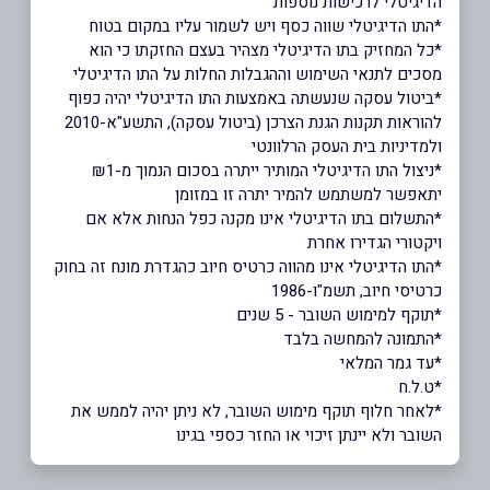
הדיגיטלי לרכישות נוספות
*התו הדיגיטלי שווה כסף ויש לשמור עליו במקום בטוח
*כל המחזיק בתו הדיגיטלי מצהיר בעצם החזקתו כי הוא
מסכים לתנאי השימוש וההגבלות החלות על התו הדיגיטלי
*ביטול עסקה שנעשתה באמצעות התו הדיגיטלי יהיה כפוף
להוראות תקנות הגנת הצרכן (ביטול עסקה), התשע"א-2010
ולמדיניות בית העסק הרלוונטי
*ניצול התו הדיגיטלי המותיר ייתרה בסכום הנמוך מ-₪1
יתאפשר למשתמש להמיר יתרה זו במזומן
*התשלום בתו הדיגיטלי אינו מקנה כפל הנחות אלא אם
ויקטורי הגדירו אחרת
*התו הדיגיטלי אינו מהווה כרטיס חיוב כהגדרת מונח זה בחוק
כרטיסי חיוב, תשמ"ו-1986
*תוקף למימוש השובר - 5 שנים
*התמונה להמחשה בלבד
*עד גמר המלאי
*ט.ל.ח
*לאחר חלוף תוקף מימוש השובר, לא ניתן יהיה לממש את
השובר ולא יינתן זיכוי או החזר כספי בגינו