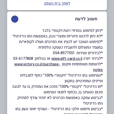
לאתר בית העסק
חשוב לדעת
*ניתן למימוש בסניפי רשת ויקטורי בלבד
*לא ניתן לרכוש סיגריות ומוצרי טבק באמצעות התו הדיגיטלי
*למימוש השובר יש להציג את הפרטים מעלה לקופאי/ת
במעמד התשלום ולהעבירו כעסקה טלפונית
*לבירורים ושירות: 054-8977551
*לבירור יתרה
www.gift-card.co.il
או בטלפון: 03-6177808
*לרשתות משתתפות ותקנון:
www.victory.co.il/purchase-
notes
*השימוש בתו הדיגיטלי "ויקטורי-100%" כפוף למגבלות
וסייגים המפורטים בתקנון
*תו הדיגיטלי "ויקטורי-100%" מזכה את המחזיק בו עד לגובה
סכום הטעינה בו, בכפוף לתנאי השימוש
*בביצוע עסקה באמצעות הכרטיס לא יוחזר עודף למחזיק
התו הדיגיטלי
*בביצוע מימוש חלקי בתו הדיגיטלי - העודף יוותר טעון בתו