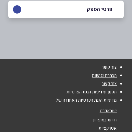
פרטי הספק
08-8674994
באתר
בפייסבוק
צור קשר
שם מלא
*
הצהרת נגישות
צור קשר
טלפון
*
תקנון ומדיניות הגנת הפרטיות
מדיניות הגנת הפרטיות האחודה של
אימייל
*
ישראכרט
חדש במועדון
נושא
*
אטרקציות