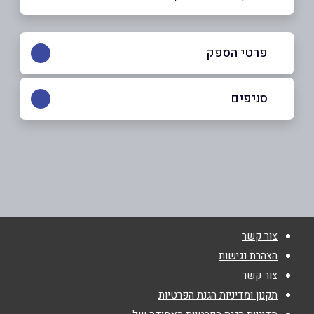
פרטי הספק
050-7952906
סניפים
אכסאל
שם מלא
*
כביש ראשי 71
050-7952906
טלפון
*
צור קשר
אימייל
*
הצהרת נגישות
צור קשר
נושא
*
תקנון ומדיניות הגנת הפרטיות