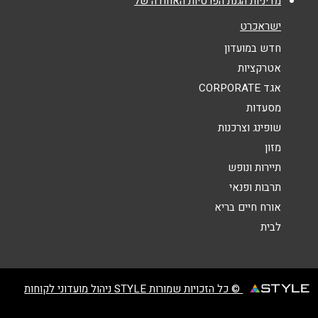
מדיניות הגנת הפרטיות האחודה של
אנא חזרו אלי בקשר ל...
ישראכרט
הודעה
*
חדש במועדון
אטרקציות
אגד CORPORATE
מסעדות
שופינג וצרכנות
מזון
שליחה
תיירות ונופש
תרבות ופנאי
אורח חיים בריא
לבית
© כל הזכויות שמורות STYLE ניהול מועדוני לקוחות