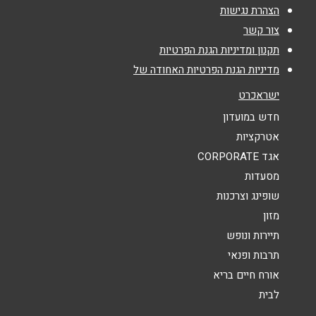
אימייל
*
הצהרת נגישות
צור קשר
נושא
*
תקנון ומדיניות הגנת הפרטיות
מדיניות הגנת הפרטיות האחודה של
אנא חזרו אלי בקשר ל...
ישראכרט
הודעה
*
חדש במועדון
אטרקציות
אגד CORPORATE
מסעדות
שופינג וצרכנות
מזון
שליחה
תיירות ונופש
תרבות ופנאי
אורח חיים בריא
לבית