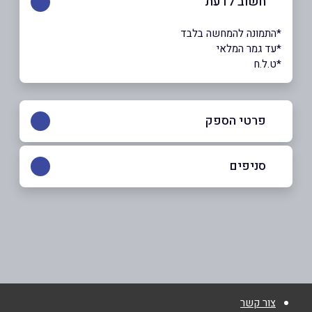
חשוב לדעת
*התמונה להמחשה בלבד
*עד גמר המלאי
*ט.ל.ח
פרטי הספק
052-7365659
סניפים
כרמיאל
שם מלא
*
המסגר 2
052-7365659
טלפון
*
צור קשר