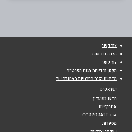
אילת
שם מלא
*
חוף נביעות אילת
טלפון
*
צור קשר
אימייל
*
הצהרת נגישות
צור קשר
נושא
*
תקנון ומדיניות הגנת הפרטיות
מדיניות הגנת הפרטיות האחודה של
אנא חזרו אלי בקשר ל...
ישראכרט
הודעה
*
חדש במועדון
אטרקציות
אגד CORPORATE
מסעדות
שופינג וצרכנות