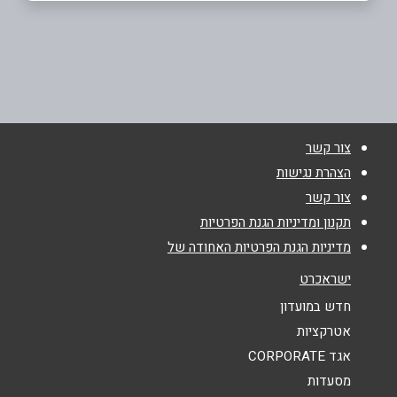
רמת גן
שם מלא
*
החשמונאים 23
03-5299279
טלפון
*
צור קשר
אימייל
*
הצהרת נגישות
צור קשר
נושא
*
תקנון ומדיניות הגנת הפרטיות
מדיניות הגנת הפרטיות האחודה של
אנא חזרו אלי בקשר ל...
ישראכרט
הודעה
*
חדש במועדון
אטרקציות
אגד CORPORATE
מסעדות