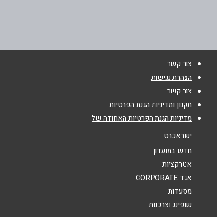
יפה לייב 47, ארנונה
02-6714089
שם מלא
*
צור קשר
טלפון
*
הצהרת נגישות
צור קשר
אימייל
*
תקנון ומדיניות הגנת הפרטיות
מדיניות הגנת הפרטיות האחודה של
נושא
*
ישראכרט
אנא חזרו אלי בקשר ל...
חדש במועדון
אטרקציות
הודעה
*
אגד CORPORATE
מסעדות
שופינג וצרכנות