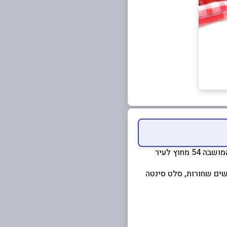
ממוקמת בלב רחוב הקניות המרכזי של העיר, רחוב רוטשילד. זהו הסניף הראשון של המושבה 54 מחוץ לעיר
דשים שחורות, סלט סינטה