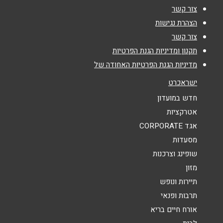
צור קשר
טלפון
*
הצהרת נגישות
צור קשר
אימייל
*
תקנון ומדיניות הגנת הפרטיות
מדיניות הגנת הפרטיות האחודה של
נושא
*
ישראכרט
אנא חזרו אלי בקשר ל...
חדש במועדון
אטרקציות
הודעה
*
אגד CORPORATE
מסעדות
שופינג וצרכנות
מזון
תיירות ונופש
תרבות ופנאי
שליחה
אורח חיים בריא