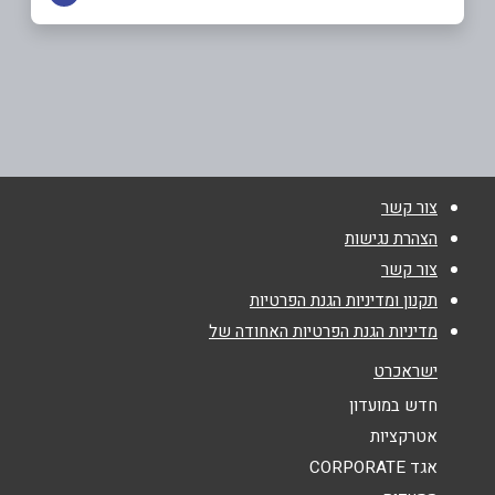
באתר
רמת גן
הרא"ה 25
03-6092671
שם מלא
*
צור קשר
טלפון
*
הצהרת נגישות
צור קשר
אימייל
*
תקנון ומדיניות הגנת הפרטיות
מדיניות הגנת הפרטיות האחודה של
נושא
*
ישראכרט
אנא חזרו אלי בקשר ל...
חדש במועדון
אטרקציות
הודעה
*
אגד CORPORATE