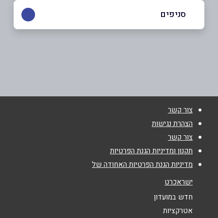
054-6163930
סניפים
אשדוד
שם מלא
*
המסחר 3, מרכזון א'
054-6163930
טלפון
*
צור קשר
אימייל
*
הצהרת נגישות
צור קשר
נושא
*
תקנון ומדיניות הגנת הפרטיות
מדיניות הגנת הפרטיות האחודה של
אנא חזרו אלי בקשר ל...
ישראכרט
הודעה
*
חדש במועדון
אטרקציות