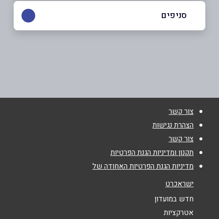
052-2827577
|
04-6010089
סניפים
נצרת
שם מלא
*
פאולוס השישי 116
04-6010089
טלפון
*
צור קשר
אימייל
*
הצהרת נגישות
צור קשר
נושא
*
תקנון ומדיניות הגנת הפרטיות
מדיניות הגנת הפרטיות האחודה של
אנא חזרו אלי בקשר ל...
ישראכרט
הודעה
*
חדש במועדון
אטרקציות