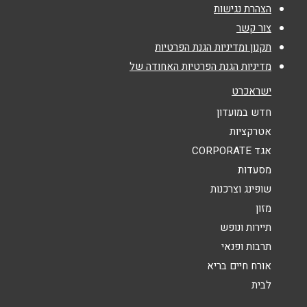
אימייל
*
הצהרת נגישות
צור קשר
נושא
*
תקנון ומדיניות הגנת הפרטיות
מדיניות הגנת הפרטיות האחודה של
אנא חזרו אלי בקשר ל...
ישראכרט
הודעה
*
חדש במועדון
אטרקציות
אגד CORPORATE
מסעדות
שופינג וצרכנות
מזון
שליחה
תיירות ונופש
תרבות ופנאי
אורח חיים בריא
לבית