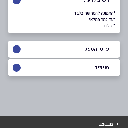
חשוב לדעת
*התמונה להמחשה בלבד
*עד גמר המלאי
*ט.ל.ח
פרטי הספק
050-9013467
סניפים
אום אל-פחם
שם מלא
*
שכונת אלגינא
050-9013467
טלפון
*
צור קשר