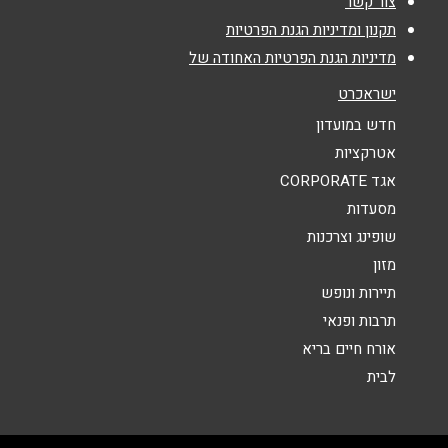
צור קשר
נושא
*
תקנון ומדיניות הגנת הפרטיות
מדיניות הגנת הפרטיות האחודה של
אנא חזרו אלי בקשר ל...
ישראכרט
הודעה
*
חדש במועדון
אטרקציות
אגד CORPORATE
מסעדות
שופינג וצרכנות
מזון
שליחה
תיירות ונופש
תרבות ופנאי
אורח חיים בריא
לבית