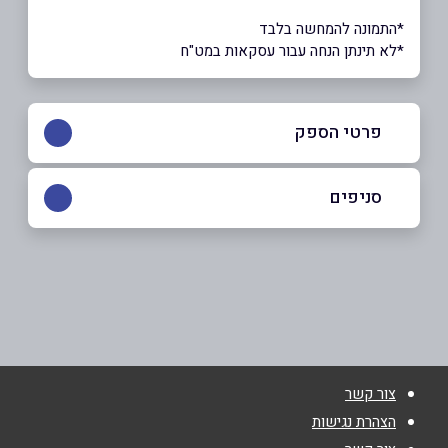
*התמונה להמחשה בלבד
*לא תינתן הנחה עבור עסקאות במט"ח
פרטי הספק
054-6755633
|
077-4022902
סניפים
באר שבע
שם מלא
*
בזל 44
077-4022902
טלפון
*
צור קשר
אימייל
*
הצהרת נגישות