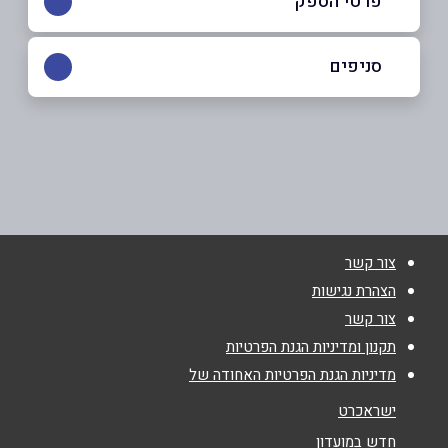
פרטי הספק
050-7665327
סניפים
אשדוד
שם מלא
*
בובר מרטין 16
050-7665327
טלפון
*
צור קשר
אימייל
*
הצהרת נגישות
צור קשר
נושא
*
תקנון ומדיניות הגנת הפרטיות
מדיניות הגנת הפרטיות האחודה של
אנא חזרו אלי בקשר ל...
ישראכרט
הודעה
*
חדש במועדון