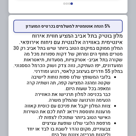
5% הנחה אוטומטית למשלמים בכרטיס המועדון
מלון בוטיק בתל אביב המציע חווית אירוח
אינטימית באווירה אלגנטית עם ניחוח אירופאי.
המלון ממוקם במיקום הטוב ביותר שיש בתל אביב רק 30
מטרים מחוף הים ומרחק של דקות ספורות מכל מה
שקורה בתל אביב- אטרקציות, מסעדות, תיאטראות
ומועדונים, יפו העתיקה, נווה צדק ושוק הכרמל הססגוני.
במלון 55 חדרים בעיצוב קלאסי, רגוע ומודרני.
בלובי המשופץ שלנו ספות נוחות לישיבה
שקטה ומהנה המציעה קפה, תה ושתיה קרה
ומאפה בכל שעות היום.
כבר בכניסה למלון תרגישו את האווירה
הנעימה והרגועה שהמלון משרה.
צוות המלון יקבל את פניכם עם כוסית קאווה
מרעננת ותוססת וידאג לתת לכם את השירות
האישי הטוב ביותר שתוכלו לצפות לו.
מרפסת הלובי שלנו שופעת עציצים
צבעוניים, מקום נהדר לשבת בו לבד או יחד
וליהנות מבריזה צוננת של הים .