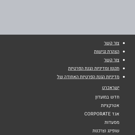
גאולה 5
03-6288886
שם מלא
*
צור קשר
טלפון
*
הצהרת נגישות
צור קשר
אימייל
*
תקנון ומדיניות הגנת הפרטיות
מדיניות הגנת הפרטיות האחודה של
נושא
*
ישראכרט
אנא חזרו אלי בקשר ל...
חדש במועדון
אטרקציות
הודעה
*
אגד CORPORATE
מסעדות
שופינג וצרכנות