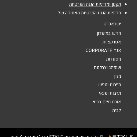
נושא
*
תקנון ומדיניות הגנת הפרטיות
מדיניות הגנת הפרטיות האחודה של
אנא חזרו אלי בקשר ל...
ישראכרט
הודעה
*
חדש במועדון
אטרקציות
אגד CORPORATE
מסעדות
שופינג וצרכנות
מזון
שליחה
תיירות ונופש
תרבות ופנאי
אורח חיים בריא
לבית
© כל הזכויות שמורות STYLE ניהול מועדוני לקוחות