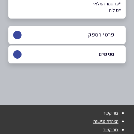
*עד גמר המלאי
*ט.ל.ח
פרטי הספק
08-6644604
סניפים
אילת
שם מלא
*
שדרות התמרים 34
08-6644604
טלפון
*
צור קשר
אימייל
*
הצהרת נגישות
צור קשר