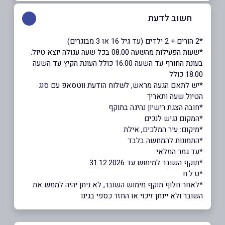
חשוב לדעת
*2 הורים + 2 ילדים (עד גיל 16 או 3 מבוגרים)
*שעות הפעילות מהשעה 08:00 בכל שעה עגולה יוצא טיול.
בעונת החורף עד השעה 16:00 כולל העונת הקיץ עד השעה
18:00 כולל
*יש לתאם הגעה מראש, לשלוח הודעת ווטסאפ עם סוג
הטיול שעה ותאריך
*חובה הצגת רישיון נהיגה בתוקף
​​​​​​​*המקום נגיש לנכים
*מיקום: עיר המלכים, אילת
ָ*התמונות להמחשה בלבד
*עד גמר המלאי
*תוקף השובר למימוש עד 31.12.2026
*ט.ל.ח
*לאחר חלוף תוקף מימוש השובר, לא ניתן יהיה לממש את
השובר ולא יינתן זיכוי או החזר כספי בגינו