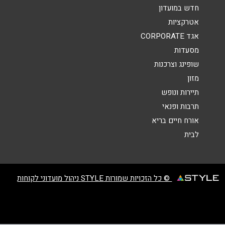
אנא חזרו אלי בקשר ל...
חדש במועדון
אטרקציות
הודעה
*
אגד CORPORATE
מסעדות
שופינג וצרכנות
מזון
תיירות ונופש
תרבות ופנאי
שליחה
אורח חיים בריא
לבית
© כל הזכויות שמורות STYLE ניהול מועדוני לקוחות