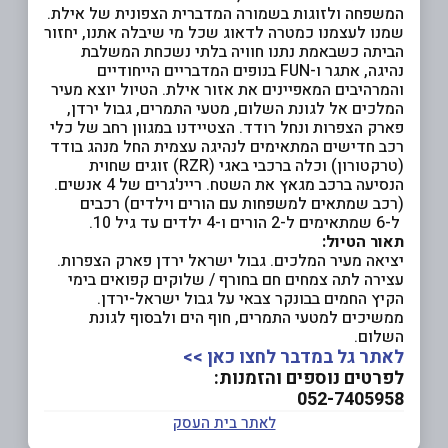
המשפחה ולזוגות בשמורה המדברית הצפונית של אילת.
שמנו לעצמנו כמטרה לדאוג שכל מי שיבלה אתנו, יחזור
הביתה כשבאמת נתנו חוויה בלתי נשכחת המשלבת
נהיגה, אתגר ו-FUN בנופים המדבריים הייחודיים
והמרהיבים המאפיינים את אזור אילת. הטיול יוצא מעיר
המלכים אל לגונת השלום, מטעי התמרים, גבול ירדן,
פארק הצפרות ונחל רודד. הצטיידנו במגוון רחב של כלי
רכב חדישים המתאימים לנהיגה עצמית החל מנהג בודד
(טרקטורון) וכלה ברכבי באגי (RZR) זוגים שחוית
הנסיעה ברכב מגאץ את השטח. ריינ'גרים של 4 אנשים.
(רכב שמתאים למשפחות עם הורים וילדים) רכבים
ל-6 שמתאימים ל-2 הורים ו-4 ילדים עד גיל 10.
תאור הטיול:
יציאה מעיר המלכים. גבול ישראל ירדן פארק הצפרות.
עצירה לתה צמחים חם בחורף / שלוקים קפואים בימי
הקיץ החמים בבונקר צבאי על גבול ישראל-ירדן.
ממשיכים למטעי התמרים, חוף הים ולבסוף לגונת
השלום.
לאתר גל במדבר לחצו כאן >>
לפרטים נוספים והזמנות:
052-7405958
לאתר בית העסק