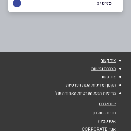
סניפים
באתר
בפייסבוק
עין המפרץ
עין המפרץ
04-9852307
שם מלא
*
צור קשר
טלפון
*
הצהרת נגישות
צור קשר
אימייל
*
תקנון ומדיניות הגנת הפרטיות
מדיניות הגנת הפרטיות האחודה של
נושא
*
ישראכרט
אנא חזרו אלי בקשר ל...
חדש במועדון
אטרקציות
הודעה
*
אגד CORPORATE