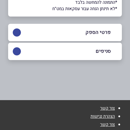
*התמונה להמחשה בלבד
*לא תינתן הנחה עבור עסקאות במט"ח
פרטי הספק
050-9414454
|
050-3384331
סניפים
אור יהודה
שם מלא
*
אליהו סעדון 126
050-3384331
טלפון
*
צור קשר
גבעתיים
אימייל
*
הצהרת נגישות
צור קשר
המאבק 43, מרכז מסחרי