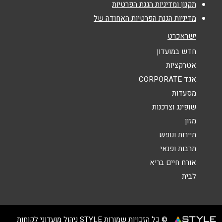
נושא
*
תקנון ומדיניות הגנת הפרטיות
0509414454
מדיניות הגנת הפרטיות האחודה של
אנא חזרו אלי בקשר ל...
ישראכרט
הודעה
*
חדש במועדון
אטרקציות
אגד CORPORATE
מסעדות
שופינג וצרכנות
מזון
שליחה
תיירות ונופש
תרבות ופנאי
אורח חיים בריא
לבית
© כל הזכויות שמורות STYLE ניהול מועדוני לקוחות