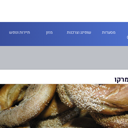
מסעדות
שופינג וצרכנות
מזון
תיירות ונופש
רקו