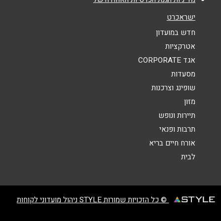
אנא חזרו אלי בקשר ל...
ישראכרט
הודעה
*
חדש במועדון
אטרקציות
אגד CORPORATE
מסעדות
שופינג וצרכנות
מזון
שליחה
תיירות ונופש
תרבות ופנאי
אורח חיים בריא
לבית
© כל הזכויות שמורות STYLE ניהול מועדוני לקוחות