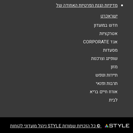
מדיניות הגנת הפרטיות האחודה של
אנא חזרו אלי בקשר ל...
ישראכרט
הודעה
*
חדש במועדון
אטרקציות
אגד CORPORATE
מסעדות
שופינג וצרכנות
מזון
שליחה
תיירות ונופש
תרבות ופנאי
אורח חיים בריא
לבית
© כל הזכויות שמורות STYLE ניהול מועדוני לקוחות