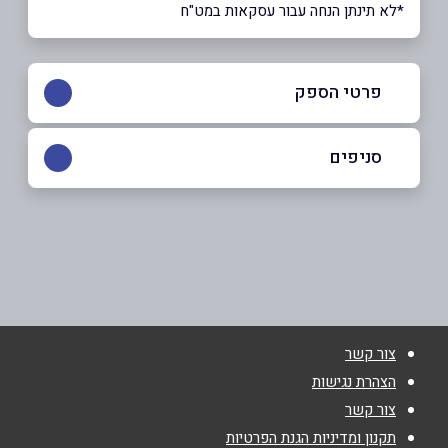
*לא תינתן הנחה עבור עסקאות במט"ח
פרטי הספק
054-5457972
|
073-7277531
סניפים
נתניה
שם מלא
*
המסגר 14
073-7277531
טלפון
*
צור קשר
אימייל
*
הצהרת נגישות
צור קשר
נושא
*
תקנון ומדיניות הגנת הפרטיות