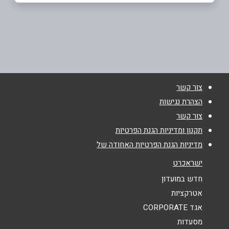
באתר
בפייסבוק
שפרעם
מרכז מסחרי שפרעם
077-2171617
שם מלא
*
צור קשר
טלפון
*
הצהרת נגישות
צור קשר
אימייל
*
תקנון ומדיניות הגנת הפרטיות
מדיניות הגנת הפרטיות האחודה של
נושא
*
ישראכרט
אנא חזרו אלי בקשר ל...
חדש במועדון
אטרקציות
הודעה
*
אגד CORPORATE
מסעדות