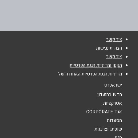
שם מלא
*
סוקולוב 68 רמת השרון סוקולוב 68
03-5490619
טלפון
*
צור קשר
אימייל
*
הצהרת נגישות
צור קשר
נושא
*
תקנון ומדיניות הגנת הפרטיות
מדיניות הגנת הפרטיות האחודה של
אנא חזרו אלי בקשר ל...
ישראכרט
הודעה
*
חדש במועדון
אטרקציות
אגד CORPORATE
מסעדות
שופינג וצרכנות
מזון