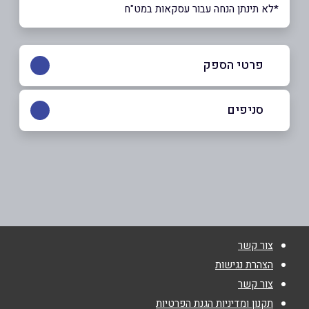
*לא תינתן הנחה עבור עסקאות במט"ח
פרטי הספק
052-2642142
|
04-9082749
סניפים
זכרון יעקב
שם מלא
*
רחוב המייסדים 52
04-9082749
טלפון
*
צור קשר
אימייל
*
הצהרת נגישות
צור קשר
נושא
*
תקנון ומדיניות הגנת הפרטיות