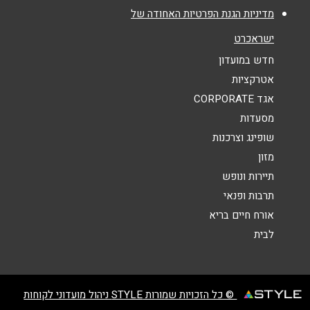
מדיניות הגנת הפרטיות האחודה של
אנא חזרו אלי בקשר ל...
ישראכרט
הודעה
*
חדש במועדון
אטרקציות
אגד CORPORATE
מסעדות
שופינג וצרכנות
מזון
שליחה
תיירות ונופש
תרבות ופנאי
אורח חיים בריא
לבית
© כל הזכויות שמורות STYLE ניהול מועדוני לקוחות