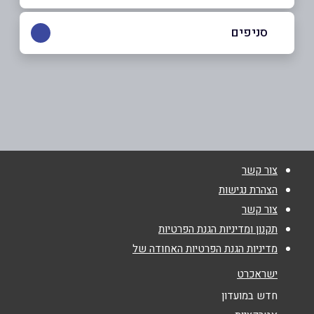
052-4898384
|
052-6565655
סניפים
יבנה
שם מלא
*
שדרות דואני 44
052-6565655
טלפון
*
צור קשר
אימייל
*
הצהרת נגישות
צור קשר
נושא
*
תקנון ומדיניות הגנת הפרטיות
מדיניות הגנת הפרטיות האחודה של
אנא חזרו אלי בקשר ל...
ישראכרט
הודעה
*
חדש במועדון