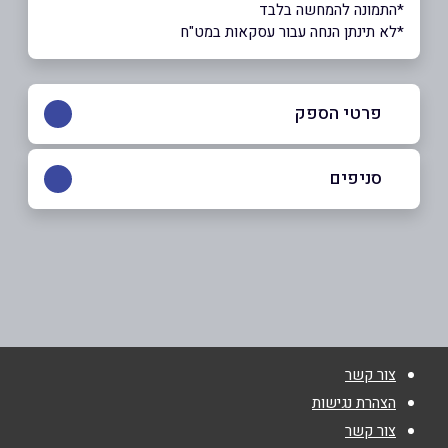
*התמונה להמחשה בלבד
*לא תינתן הנחה עבור עסקאות במט"ח
פרטי הספק
054-9325501
סניפים
חיפה
שם מלא
*
האצטדיון 8
054-9325501
טלפון
*
צור קשר
אימייל
*
הצהרת נגישות
צור קשר