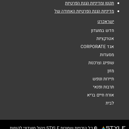
נושא
*
תקנון ומדיניות הגנת הפרטיות
מדיניות הגנת הפרטיות האחודה של
אנא חזרו אלי בקשר ל...
ישראכרט
הודעה
*
חדש במועדון
אטרקציות
אגד CORPORATE
מסעדות
שופינג וצרכנות
מזון
שליחה
תיירות ונופש
תרבות ופנאי
אורח חיים בריא
לבית
© כל הזכויות שמורות STYLE ניהול מועדוני לקוחות