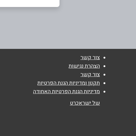
בת ים
בן גוריון 61 בת י
שם מלא
*
61
03-5066338
טלפון
*
צור קשר
הצהרת נגישות
נושא
*
צור קשר
אנא חזרו אלי בקשר ל...
תקנון ומדיניות הגנת הפרטיות
מדיניות הגנת הפרטיות האחודה
הודעה
*
של ישראכרט