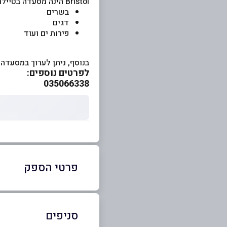
Bristol הינה מסעדה בטיילת בת ים, מעוצבת בסגנון אנגלי של תחילת מאה קודמת עם אוכל מגוון:
בשרים
דגים
פירות ים ועוד
בנוסף, ניתן לערוך במסעדה אירו
לפרטים נוספים:
035066338
פרטי הספק
03-5066338
סניפים
באתר