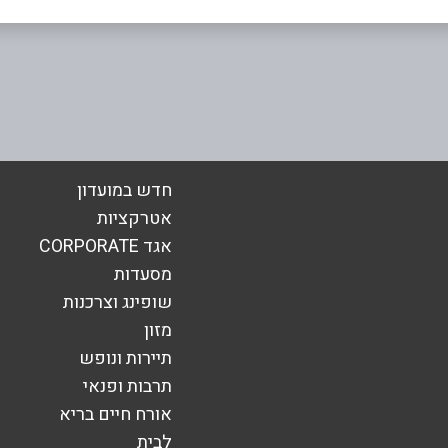
בת ים
ם דרך בן גוריון
ירושלים 12
0506511252
אימייל
*
חדש במועדון
אטרקציות
אגד CORPORATE
מסעדות
שופינג וצרכנות
מזון
תיירות ונופש
תרבות ופנאי
אורח חיים בריא
לבית