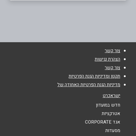
נתיבות
שם מלא
*
צים סנטר
0543053382
טלפון
*
צור קשר
באר שבע
אימייל
*
הצהרת נגישות
צור קשר
שדרות דוד טובייהו 125, גרנד קניון
נושא
*
תקנון ומדיניות הגנת הפרטיות
054-3053381
מדיניות הגנת הפרטיות האחודה של
אנא חזרו אלי בקשר ל...
ישראכרט
הודעה
*
חדש במועדון
אטרקציות
אגד CORPORATE
מסעדות