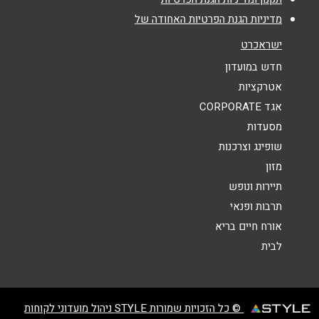
מדיניות הגנת הפרטיות האחודה של
ישראכרט
נושא
*
חדש במועדון
אנא חזרו אלי בקשר ל...
אטרקציות
הודעה
*
אגד CORPORATE
מסעדות
שופינג וצרכנות
מזון
תיירות ונופש
תרבות ופנאי
שליחה
אורח חיים בריא
לבית
© כל הזכויות שמורות STYLE ניהול מועדוני לקוחות