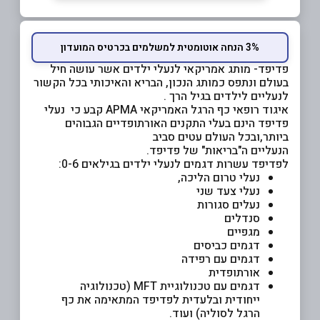
3% הנחה אוטומטית למשלמים בכרטיס המועדון
פדיפד- מותג אמריקאי לנעלי ילדים אשר עושה חיל
בעולם ונתפס כמותג הנכון, הבריא והאיכותי בכל הקשור
לנעליים לילדים בגיל הרך .
איגוד רופאי כף הרגל האמריקאי APMA קבע כי נעלי
פדיפד הינם בעלי התקנים האורתופדיים הגבוהים
ביותר,ובכל העולם עטים סביב
הנעליים ה"בריאות" של פדיפד.
לפדיפד עשרות דגמים לנעלי ילדים בגילאים 0-6:
נעלי טרום הליכה,
נעלי צעד שני
נעלים סגורות
סנדלים
מגפיים
דגמים כביסים
דגמים עם רפידה
אורתופדית
דגמים עם טכנולוגיית MFT (טכנולוגיה
ייחודית ובלעדית לפדיפד המתאימה את כף
הרגל לסוליה) ועוד.