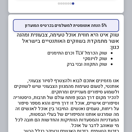
5% הנחה אוטומטית למשלמים בכרטיס המועדון
שוק איט היא חווית אוכל טעימה, צבעונית ומהנה
אשר מתמקדת בשווקים האותנטיים בישראל
כגון:
שוק הכרמל TLV וכרם התימנים
שוק לוינסקי
שוק התקווה ובני ברק
אנו מזמינים אתכם לבוא ולהצטרף לסיור צבעוני,
אותנטי, לטעום טעימות מהמגוון הצבעוני שיש לשווקים
ולשמוע סיפורים מעניינים ומרתקים.
להכיר מקום דרך הבטן פותח עולם של תרבות, היסטוריה
וסיפורים אישיים, אוכל זו דרך חיים והוא מספר סיפור
על ריחות, טעמים ואנשים. החיבור בין אוכל לאנשים זה
מה שמרגש אותנו והסיפורים של בעלי הבסטות,
המעדניות והמסעדות הוותיקות והחדשות הם חובה לכל
מי שאוהב לדבר על אוכל.
בזכות הטעמים, בזכות האנשים ובעיקר בגלל הרעב,