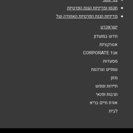
טלפון
*
תקנון ומדיניות הגנת הפרטיות
מדיניות הגנת הפרטיות האחודה של
אימייל
*
ישראכרט
חדש במועדון
נושא
*
אטרקציות
אגד CORPORATE
אנא חזרו אלי בקשר ל...
מסעדות
הודעה
*
שופינג וצרכנות
מזון
תיירות ונופש
תרבות ופנאי
אורח חיים בריא
לבית
שליחה