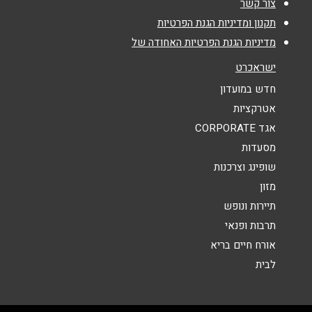
צור קשר
נושא
*
תקנון ומדיניות הגנת הפרטיות
מדיניות הגנת הפרטיות האחודה של
אנא חזרו אלי בקשר ל...
ישראכרט
הודעה
*
חדש במועדון
אטרקציות
אגד CORPORATE
מסעדות
שופינג וצרכנות
מזון
שליחה
תיירות ונופש
תרבות ופנאי
אורח חיים בריא
לבית