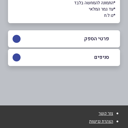
*התמונה להמחשה בלבד
*עד גמר המלאי
*ט.ל.ח
פרטי הספק
054-2489466
|
08-6324242
סניפים
נס ציונה
שם מלא
*
אברהם פצורניק 17
08-6324242
טלפון
*
צור קשר
אימייל
*
הצהרת נגישות