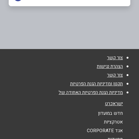
באקה אל-גרביה
שם מלא
*
כביש ראשי
050-9435911
טלפון
*
צור קשר
אימייל
*
הצהרת נגישות
צור קשר
נושא
*
תקנון ומדיניות הגנת הפרטיות
מדיניות הגנת הפרטיות האחודה של
אנא חזרו אלי בקשר ל...
ישראכרט
הודעה
*
חדש במועדון
אטרקציות
אגד CORPORATE