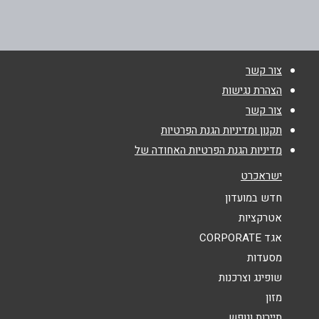
072-3717195
שם מלא
*
צור קשר
טלפון
*
הצהרת נגישות
צור קשר
אימייל
*
תקנון ומדיניות הגנת הפרטיות
מדיניות הגנת הפרטיות האחודה של
נושא
*
ישראכרט
אנא חזרו אלי בקשר ל...
חדש במועדון
אטרקציות
הודעה
*
אגד CORPORATE
מסעדות
שופינג וצרכנות
מזון
תיירות ונופש