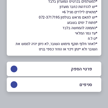
*למשלמים בכרטיס המועדון בלבד
*יש להזדהות כחבר מועדון
*מתאים לילדים מגיל 6+
*יש לתאם מראש בטלפון 072-3717195
*פתוח 7 ימים בשבוע
*התמונה להמחשה בלבד
*עד גמר המלאי
*ט.ל.ח
*לאחר חלוף תוקף מימוש השובר, לא ניתן יהיה לממש את
השובר ולא יינתן זיכוי או החזר כספי בגינו
פרטי הספק
072-3717195
סניפים
באתר
רעננה
לייזר סטרייט, הסדנא 2