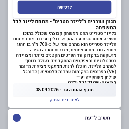
לרכישה
מגוון שוברים ב"לייזר סטריט" - מתחם לייזר לכל
המשפחה
בלייזר סטרייט תהנו ממשחק קבוצתי שכולל בתוכו
חשיבה אסטרטגית עם המון אדרנלין ועבודת צוות.מתחם
הלייזר סטרייט הוא מתחם ענק של כ-700 מ"ר בו תהנו
מחוויה חברתית עוצמתית, מגבשת ומהנה.הזירה
מושקעת בדקדוק עד הפרטים הקטנים ביותר ומצויידת
בטכנולוגיות והאפקטים המתקדמים בעולם.בנוסף
למתחם הלייזר, תוכלו להנות ממתקני מציאות מדומה
(VR) הפרוסים במקומות עמדות פלסטיישן כדורגל
שולחן משחקייה ועוד
לתאום: 072-3717195
תוקף ההטבה עד - 08.09.2026
לאתר בית העסק
חשוב לדעת