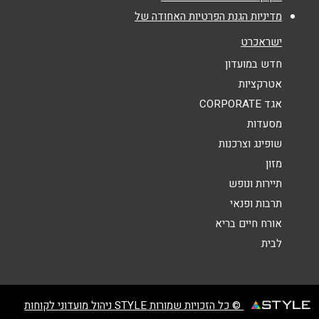
מדיניות הגנת הפרטיות האחודה של
נושא
*
ישראכרט
אנא חזרו אלי בקשר ל...
חדש במועדון
אטרקציות
הודעה
*
אגד CORPORATE
מסעדות
שופינג וצרכנות
מזון
תיירות ונופש
תרבות ופנאי
שליחה
אורח חיים בריא
לבית
© כל הזכויות שמורות STYLE ניהול מועדוני לקוחות