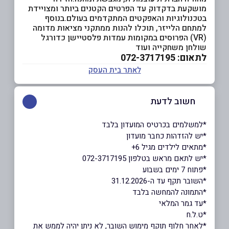
מושקעת בדקדוק עד הפרטים הקטנים ביותר ומצויידת
בטכנולוגיות והאפקטים המתקדמים בעולם.בנוסף
למתחם הלייזר, תוכלו להנות ממתקני מציאות מדומה
(VR) הפרוסים במקומות עמדות פלסטיישן כדורגל
שולחן משחקייה ועוד
לתאום: 072-3717195
לאתר בית העסק
חשוב לדעת
*למשלמים בכרטיס המועדון בלבד
*יש להזדהות כחבר מועדון
*מתאים לילדים מגיל 6+
*יש לתאם מראש בטלפון 072-3717195
*פתוח 7 ימים בשבוע
*השובר תקף עד ה-31.12.2026
*התמונה להמחשה בלבד
*עד גמר המלאי
*ט.ל.ח
*לאחר חלוף תוקף מימוש השובר, לא ניתן יהיה לממש את