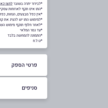
*לבירור יתרה בשובר
לחצו כאן
*התו אינו תקף לארוחות עסקיו
*אין כפל מבצעים, הנחות, כפל 
*למימוש התו יש להציג את ק
*לאחר חלוף תוקף מימוש השובר,
*עד גמר המלאי
*התמונה להמחשה בלבד
*ט.ל.ח
פרטי הספק
03-759-5000
סניפים
באתר
בפייסבוק
תל אביב